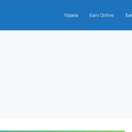
Yojana
Earn Online
Ear