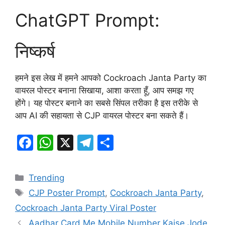
ChatGPT Prompt:
निष्कर्ष
हमने इस लेख में हमने आपको Cockroach Janta Party का
वायरल पोस्टर बनाना सिखाया, आशा करता हूँ, आप समझ गए
होंगे। यह पोस्टर बनाने का सबसे सिंपल तरीका है इस तरीके से
आप AI की सहायता से CJP वायरल पोस्टर बना सकते हैं।
F
W
X
T
S
a
h
el
h
c
at
e
ar
Categories
Trending
e
s
gr
e
Tags
CJP Poster Prompt
,
Cockroach Janta Party
,
b
A
a
Cockroach Janta Party Viral Poster
o
p
m
Aadhar Card Me Mobile Number Kaise Jode