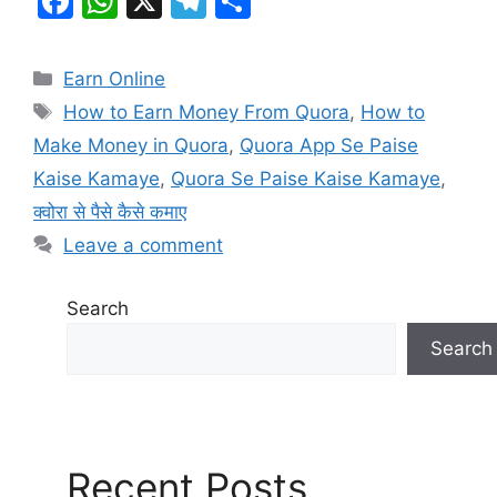
F
W
X
T
S
a
h
el
h
c
at
e
ar
Categories
Earn Online
e
s
gr
e
Tags
How to Earn Money From Quora
,
How to
b
A
a
Make Money in Quora
,
Quora App Se Paise
o
p
m
Kaise Kamaye
,
Quora Se Paise Kaise Kamaye
,
o
p
क्वोरा से पैसे कैसे कमाए
k
Leave a comment
Search
Search
Recent Posts