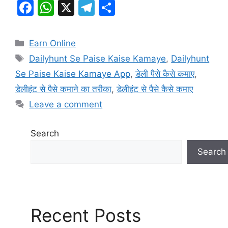
F
W
X
T
S
a
h
el
h
c
at
e
ar
Categories
Earn Online
e
s
gr
e
Tags
Dailyhunt Se Paise Kaise Kamaye
,
Dailyhunt
b
A
a
Se Paise Kaise Kamaye App
,
डेली पैसे कैसे कमाए
,
o
p
m
डेलीहंट से पैसे कमाने का तरीका
,
डेलीहंट से पैसे कैसे कमाए
o
p
Leave a comment
k
Search
Search
Recent Posts