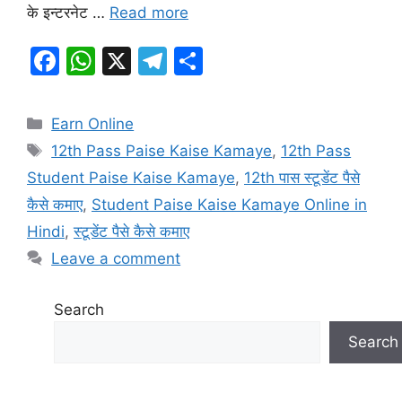
के इन्टरनेट …
Read more
F
W
X
T
S
a
h
el
h
c
at
e
ar
Categories
Earn Online
e
s
gr
e
Tags
12th Pass Paise Kaise Kamaye
,
12th Pass
b
A
a
Student Paise Kaise Kamaye
,
12th पास स्टूडेंट पैसे
o
p
m
कैसे कमाए
,
Student Paise Kaise Kamaye Online in
o
p
Hindi
,
स्टूडेंट पैसे कैसे कमाए
k
Leave a comment
Search
Search