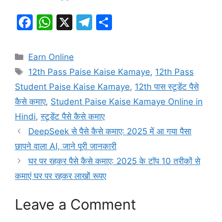
F
W
X
T
S
a
h
el
h
c
at
e
ar
Categories
Earn Online
e
s
gr
e
Tags
12th Pass Paise Kaise Kamaye
,
12th Pass
b
A
a
Student Paise Kaise Kamaye
,
12th पास स्टूडेंट पैसे
o
p
m
कैसे कमाए
,
Student Paise Kaise Kamaye Online in
o
p
Hindi
,
स्टूडेंट पैसे कैसे कमाए
k
DeepSeek से पैसे कैसे कमाए: 2025 में आ गया पैसा
छापने वाला AI, जाने पूरी जानकारी
घर पर रहकर पैसे कैसे कमाए: 2025 के टॉप 10 तरीकों से
कमाएं घर पर रहकर लाखों रूपए
Leave a Comment