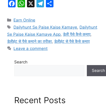
F
W
X
T
S
a
h
el
h
c
at
e
ar
Categories
Earn Online
e
s
gr
e
Tags
Dailyhunt Se Paise Kaise Kamaye
,
Dailyhunt
b
A
a
Se Paise Kaise Kamaye App
,
डेली पैसे कैसे कमाए
,
o
p
m
डेलीहंट से पैसे कमाने का तरीका
,
डेलीहंट से पैसे कैसे कमाए
o
p
Leave a comment
k
Search
Search
Recent Posts