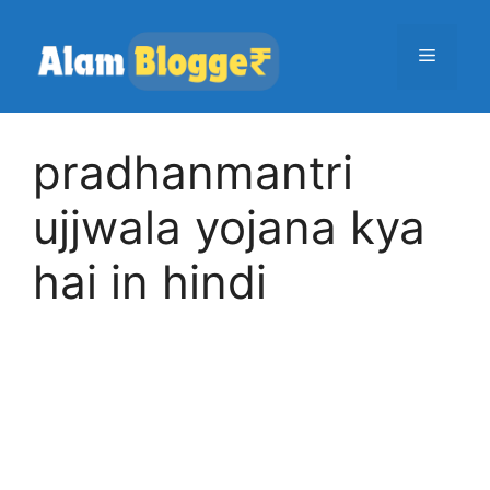
Skip
to
Menu
content
pradhanmantri
ujjwala yojana kya
hai in hindi