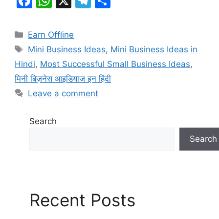
F
W
X
T
S
a
h
el
h
c
at
e
ar
Categories
Earn Offline
e
s
gr
e
Tags
Mini Business Ideas
,
Mini Business Ideas in
b
A
a
Hindi
,
Most Successful Small Business Ideas
,
o
p
m
मिनी बिज़नेस आइडियाज इन हिंदी
o
p
Leave a comment
k
Search
Search
Recent Posts