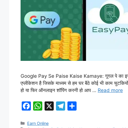
Google Pay Se Paise Kaise Kamaye: गूगल पे का इस्तेम
एप्लीकेशन है जिसके माध्यम से हम घर बैठे कोई भी काम चुटकि
हो या फिर ऑनलाइन शॉपिंग करनी हो आप …
Read more
F
W
X
T
S
a
h
el
h
c
at
e
ar
Categories
Earn Online