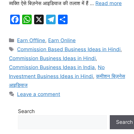
व्यक्ति ऐसे बिज़नेस आइडियाज की तलाश में हैं …
Read more
F
W
X
T
S
a
h
el
h
c
at
e
ar
Categories
Earn Offline
,
Earn Online
e
s
gr
e
Tags
Commission Based Business Ideas in Hindi
,
b
A
a
Commission Business Ideas in Hindi
,
o
p
m
Commission Business Ideas in India
,
No
o
p
Investment Business Ideas in Hindi
,
कमीशन बिज़नेस
k
आइडियाज
Leave a comment
Search
Search