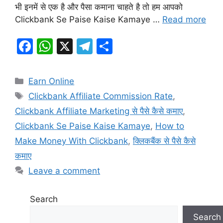
भी इनमें से एक है और पैसा कमाना चाहते है तो हम आपको
Clickbank Se Paise Kaise Kamaye …
Read more
F
W
X
T
S
a
h
el
h
c
at
e
ar
Categories
Earn Online
e
s
gr
e
Tags
Clickbank Affiliate Commission Rate
,
b
A
a
Clickbank Affiliate Marketing से पैसे कैसे कमाए
,
o
p
m
Clickbank Se Paise Kaise Kamaye
,
How to
o
p
Make Money With Clickbank
,
क्लिकबैंक से पैसे कैसे
k
कमाए
Leave a comment
Search
Search