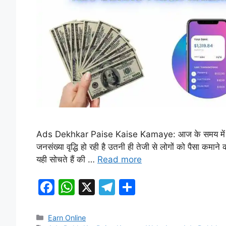
Ads Dekhkar Paise Kaise Kamaye: आज के समय में बेरोजग
जनसंख्या वृद्धि हो रही है उतनी ही तेजी से लोगों को पैसा कमा
यही सोचते हैं की …
Read more
F
W
X
T
S
a
h
el
h
c
at
e
ar
Categories
Earn Online