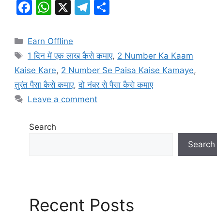
F
W
X
T
S
a
h
el
h
c
at
e
ar
Categories
Earn Offline
e
s
gr
e
Tags
1 दिन में एक लाख कैसे कमाए
,
2 Number Ka Kaam
b
A
a
Kaise Kare
,
2 Number Se Paisa Kaise Kamaye
,
o
p
m
तुरंत पैसा कैसे कमाए
,
दो नंबर से पैसा कैसे कमाए
o
p
Leave a comment
k
Search
Search
Recent Posts