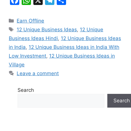
F
W
X
T
S
a
h
el
h
c
at
e
ar
Categories
Earn Offline
e
s
gr
e
Tags
12 Unique Business Ideas
,
12 Unique
b
A
a
Business Ideas Hindi
,
12 Unique Business Ideas
o
p
m
in India
,
12 Unique Business Ideas in India With
o
p
Low Investment
,
12 Unique Business Ideas in
k
Village
Leave a comment
Search
Search