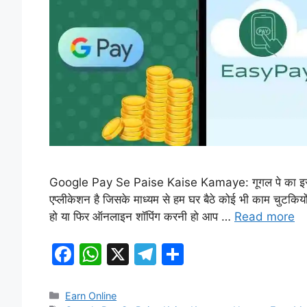
Google Pay Se Paise Kaise Kamaye: गूगल पे का इस्तेम
एप्लीकेशन है जिसके माध्यम से हम घर बैठे कोई भी काम चुटकि
हो या फिर ऑनलाइन शॉपिंग करनी हो आप …
Read more
F
W
X
T
S
a
h
el
h
c
at
e
ar
Categories
Earn Online