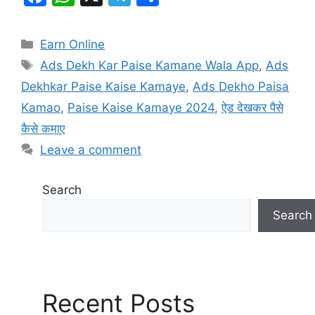
a
h
el
h
c
at
e
ar
Categories
Earn Online
e
s
gr
e
Tags
Ads Dekh Kar Paise Kamane Wala App
,
Ads
b
A
a
Dekhkar Paise Kaise Kamaye
,
Ads Dekho Paisa
o
p
m
Kamao
,
Paise Kaise Kamaye 2024
,
ऐड देखकर पैसे
o
p
कैसे कमाए
k
Leave a comment
Search
Search
Recent Posts