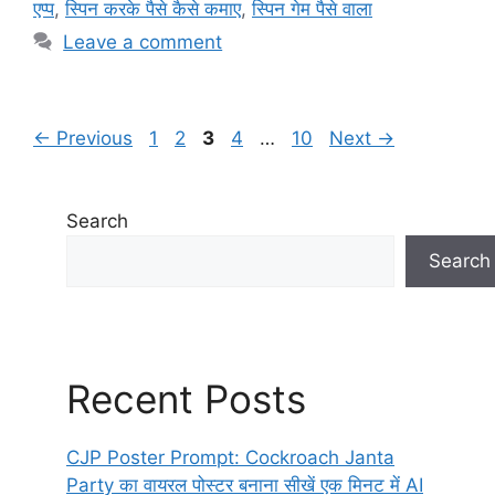
o
p
m
एप्प
,
स्पिन करके पैसे कैसे कमाए
,
स्पिन गेम पैसे वाला
o
p
Leave a comment
k
Page
Page
Page
Page
Page
←
Previous
1
2
3
4
…
10
Next
→
Search
Search
Recent Posts
CJP Poster Prompt: Cockroach Janta
Party का वायरल पोस्टर बनाना सीखें एक मिनट में AI