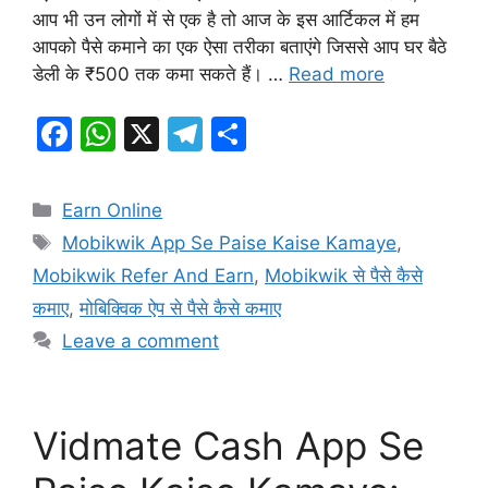
आप भी उन लोगों में से एक है तो आज के इस आर्टिकल में हम
आपको पैसे कमाने का एक ऐसा तरीका बताएंगे जिससे आप घर बैठे
डेली के ₹500 तक कमा सकते हैं। …
Read more
F
W
X
T
S
a
h
el
h
c
at
e
ar
Categories
Earn Online
e
s
gr
e
Tags
Mobikwik App Se Paise Kaise Kamaye
,
b
A
a
Mobikwik Refer And Earn
,
Mobikwik से पैसे कैसे
o
p
m
कमाए
,
मोबिक्विक ऐप से पैसे कैसे कमाए
o
p
Leave a comment
k
Vidmate Cash App Se