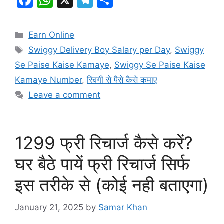
a
h
el
h
c
at
e
ar
Categories
Earn Online
e
s
gr
e
Tags
Swiggy Delivery Boy Salary per Day
,
Swiggy
b
A
a
Se Paise Kaise Kamaye
,
Swiggy Se Paise Kaise
o
p
m
Kamaye Number
,
स्विगी से पैसे कैसे कमाए
o
p
Leave a comment
k
1299 फ्री रिचार्ज कैसे करें?
घर बैठे पायें फ्री रिचार्ज सिर्फ
इस तरीके से (कोई नही बताएगा)
January 21, 2025
by
Samar Khan