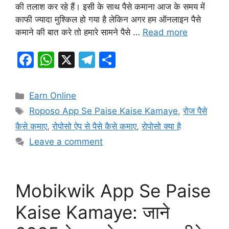
की तलाश कर रहे हैं। इसी के साथ पैसे कमाना आज के समय में
काफी ज्यादा मुश्किल हो गया है लेकिन अगर हम ऑनलाइन पैसे
कमाने की बात करे तो हमारे सामने पैसे …
Read more
F
W
X
T
S
a
h
el
h
c
at
e
ar
Categories
Earn Online
e
s
gr
e
Tags
Roposo App Se Paise Kaise Kamaye
,
रोज पैसे
b
A
a
कैसे कमाए
,
रोपोसो ऐप से पैसे कैसे कमाए
,
रोपोसो क्या है
o
p
m
Leave a comment
o
p
k
Mobikwik App Se Paise
Kaise Kamaye: जाने