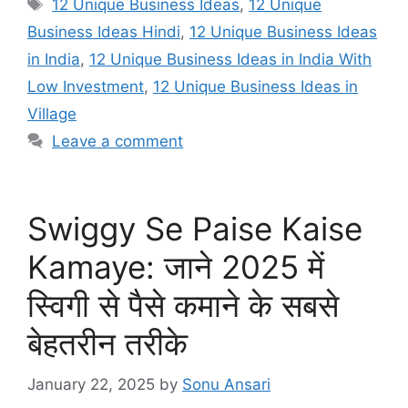
e
s
gr
e
Tags
12 Unique Business Ideas
,
12 Unique
b
A
a
Business Ideas Hindi
,
12 Unique Business Ideas
o
p
m
in India
,
12 Unique Business Ideas in India With
o
p
Low Investment
,
12 Unique Business Ideas in
k
Village
Leave a comment
Swiggy Se Paise Kaise
Kamaye: जाने 2025 में
स्विगी से पैसे कमाने के सबसे
बेहतरीन तरीके
January 22, 2025
by
Sonu Ansari