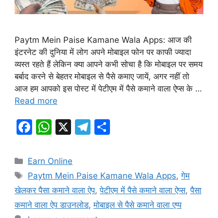
Paytm Mein Paise Kamane Wala Apps: आज की
इंटरनेट की दुनिया में लोग अपने मोबाइल फोन पर काफी ज्यादा
व्यस्त रहते हैं लेकिन क्या आपने कभी सोचा है कि मोबाइल पर समय
बर्बाद करने से बेहतर मोबाइल से पैसे कमाए जायें, अगर नहीं तो
आज हम आपको इस पोस्ट में पेटीएम में पैसे कमाने वाला ऐप्स के …
Read more
F
W
X
T
S
a
h
el
h
c
at
e
ar
Categories
Earn Online
e
s
gr
e
Tags
Paytm Mein Paise Kamane Wala Apps
,
गेम
b
A
a
खेलकर पैसा कमाने वाला ऐप
,
पेटीएम में पैसे कमाने वाला ऐप्स
,
पैसा
o
p
m
कमाने वाला ऐप डाउनलोड
,
मोबाइल से पैसे कमाने वाला एप्प