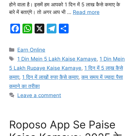
होने वाला है। इसमें हम आपको 1 दिन में 5 लाख कैसे कमाए के
बारे में बताएंगे। तो अगर आप भी …
Read more
F
W
X
T
S
a
h
el
h
c
at
e
ar
Categories
Earn Online
e
s
gr
e
Tags
1 Din Mein 5 Lakh Kaise Kamaye
,
1 Din Mein
b
A
a
5 Lakh Rupaye Kaise Kamaye
,
1 दिन में 5 लाख कैसे
o
p
m
कमाए
,
1 दिन में लाखों रुपए कैसे कमाए
,
कम समय में ज्यादा पैसा
o
p
कमाने का तरीका
k
Leave a comment
Roposo App Se Paise