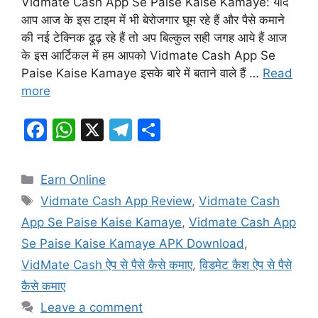
Vidmate Cash App Se Paise Kaise Kamaye: यदि
आप आज के इस टाइम में भी बेरोजगार घूम रहे हैं और पैसे कमाने
की नई टेक्निक ढूढ़ रहे हैं तो अप बिल्कुल सही जगह आये हैं आज
के इस आर्टिकल में हम आपको Vidmate Cash App Se
Paise Kaise Kamaye इसके बारे में बताने वाले हैं …
Read
more
F
W
X
T
S
a
h
el
h
c
at
e
ar
Categories
Earn Online
e
s
gr
e
Tags
Vidmate Cash App Review
,
Vidmate Cash
b
A
a
App Se Paise Kaise Kamaye
,
Vidmate Cash App
o
p
m
Se Paise Kaise Kamaye APK Download
,
o
p
VidMate Cash ऐप से पैसे कैसे कमाए
,
विडमेट कैश ऐप से पैसे
k
कैसे कमाए
Leave a comment