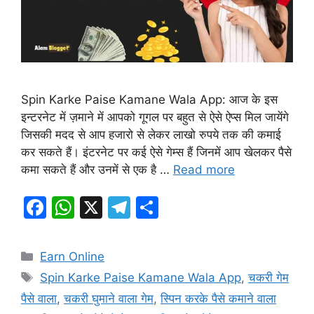
Spin Karke Paise Kamane Wala App: आज के इस
इन्टरनेट में ज़माने में आपको गूगल पर बहुत से ऐसे ऐप्स मिल जायेंगे
जिसकी मदद से आप हजारो से लेकर लाखो रुपये तक की कमाई
कर सकते हैं। इंटरनेट पर कई ऐसे गेम्स हैं जिनमें आप खेलकर पैसे
कमा सकते हैं और उनमें से एक है …
Read more
F
W
X
T
S
a
h
el
h
c
at
e
ar
Categories
Earn Online
e
s
gr
e
Tags
Spin Karke Paise Kamane Wala App
,
चकरी गेम
b
A
a
पैसे वाला
,
चकरी घुमाने वाला गेम
,
स्पिन करके पैसे कमाने वाला