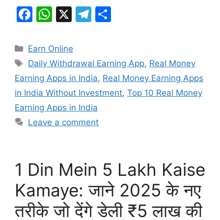
F
W
X
T
S
a
h
el
h
c
at
e
ar
Categories
Earn Online
e
s
gr
e
Tags
Daily Withdrawal Earning App
,
Real Money
b
A
a
Earning Apps in India
,
Real Money Earning Apps
o
p
m
in India Without Investment
,
Top 10 Real Money
o
p
Earning Apps in India
k
Leave a comment
1 Din Mein 5 Lakh Kaise
Kamaye: जाने 2025 के नए
तरीके जो देंगे डेली ₹5 लाख की