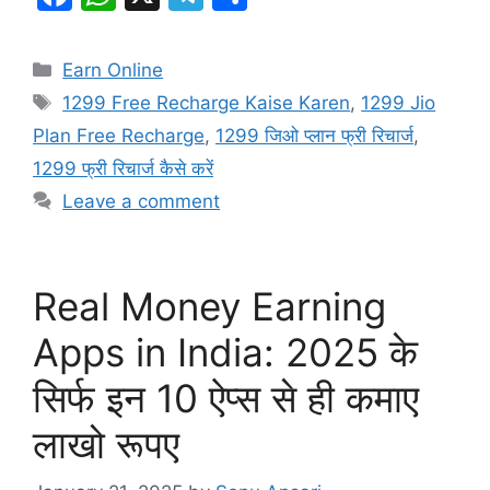
a
h
el
h
c
at
e
ar
Categories
Earn Online
e
s
gr
e
Tags
1299 Free Recharge Kaise Karen
,
1299 Jio
b
A
a
Plan Free Recharge
,
1299 जिओ प्लान फ्री रिचार्ज
,
o
p
m
1299 फ्री रिचार्ज कैसे करें
o
p
Leave a comment
k
Real Money Earning
Apps in India: 2025 के
सिर्फ इन 10 ऐप्स से ही कमाए
लाखो रूपए