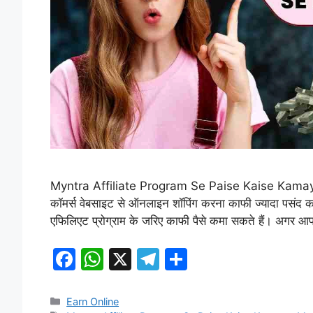
Myntra Affiliate Program Se Paise Kaise Kamaye: आज
कॉमर्स वेबसाइट से ऑनलाइन शॉपिंग करना काफी ज्यादा पसंद कर
एफिलिएट प्रोग्राम के जरिए काफी पैसे कमा सकते हैं। अगर आप
F
W
X
T
S
a
h
el
h
c
at
e
ar
Categories
Earn Online