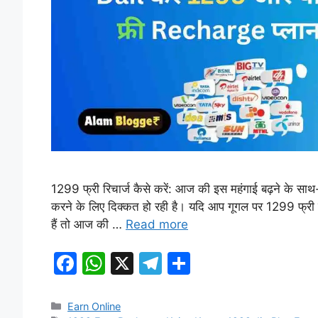
1299 फ्री रिचार्ज कैसे करें: आज की इस महंगाई बढ़ने के साथ-सा
करने के लिए दिक्कत हो रही है। यदि आप गूगल पर 1299 फ्री
हैं तो आज की …
Read more
F
W
X
T
S
a
h
el
h
c
at
e
ar
Categories
Earn Online