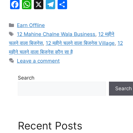
F
W
X
T
S
a
h
el
h
c
at
e
ar
Categories
Earn Offline
e
s
gr
e
Tags
12 Mahine Chalne Wala Business
,
12 महीने
b
A
a
चलने वाला बिजनेस
,
12 महीने चलने वाला बिजनेस Village
,
12
o
p
m
महीने चलने वाला बिजनेस कौन सा है
o
p
Leave a comment
k
Search
Search
Recent Posts