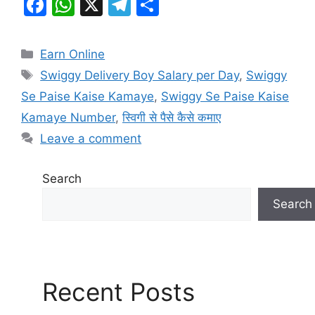
F
W
X
T
S
a
h
el
h
c
at
e
ar
Categories
Earn Online
e
s
gr
e
Tags
Swiggy Delivery Boy Salary per Day
,
Swiggy
b
A
a
Se Paise Kaise Kamaye
,
Swiggy Se Paise Kaise
o
p
m
Kamaye Number
,
स्विगी से पैसे कैसे कमाए
o
p
Leave a comment
k
Search
Search
Recent Posts