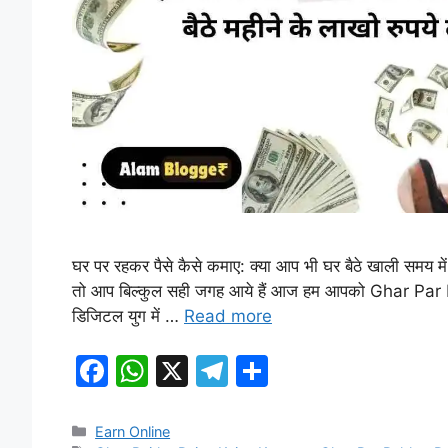
घर पर रहकर पैसे कैसे कमाए: क्या आप भी घर बैठे खाली समय में
तो आप बिल्कुल सही जगह आये हैं आज हम आपको Ghar Par R
डिजिटल युग में …
Read more
F
W
X
T
S
a
h
el
h
c
at
e
ar
Categories
Earn Online