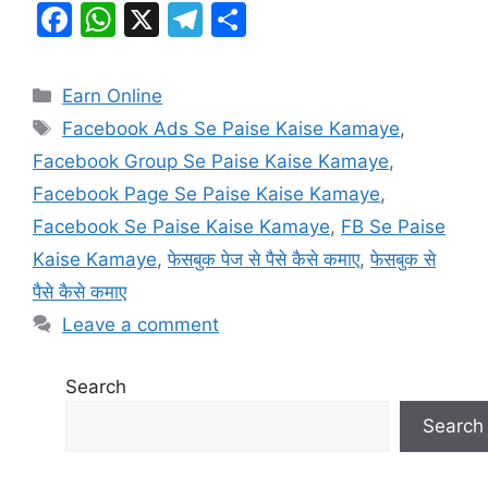
F
W
X
T
S
a
h
el
h
c
at
e
ar
Categories
Earn Online
e
s
gr
e
Tags
Facebook Ads Se Paise Kaise Kamaye
,
b
A
a
Facebook Group Se Paise Kaise Kamaye
,
o
p
m
Facebook Page Se Paise Kaise Kamaye
,
o
p
Facebook Se Paise Kaise Kamaye
,
FB Se Paise
k
Kaise Kamaye
,
फेसबुक पेज से पैसे कैसे कमाए
,
फेसबुक से
पैसे कैसे कमाए
Leave a comment
Search
Search