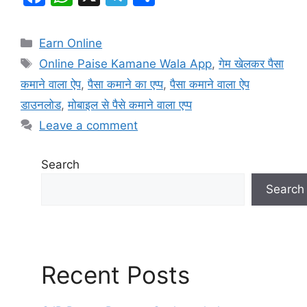
a
h
el
h
c
at
e
ar
Categories
Earn Online
e
s
gr
e
Tags
Online Paise Kamane Wala App
,
गेम खेलकर पैसा
b
A
a
कमाने वाला ऐप
,
पैसा कमाने का एप्प
,
पैसा कमाने वाला ऐप
o
p
m
डाउनलोड
,
मोबाइल से पैसे कमाने वाला एप्प
o
p
Leave a comment
k
Search
Search
Recent Posts