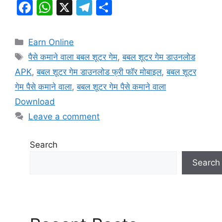
F
W
X
T
S
a
h
el
h
c
at
e
ar
Categories
Earn Online
e
s
gr
e
Tags
पैसे कमाने वाला बबल शूटर गेम
,
बबल शूटर गेम डाउनलोड
b
A
a
APK
,
बबल शूटर गेम डाउनलोड फ्री फॉर मोबाइल
,
बबल शूटर
o
p
m
गेम पैसे कमाने वाला
,
बबल शूटर गेम पैसे कमाने वाला
o
p
Download
k
Leave a comment
Search
Search